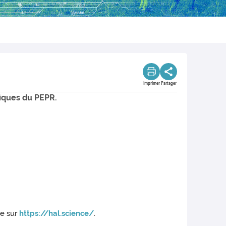
Imprimer
Partager
fiques du PEPR.
ée sur
https://hal.science/
.