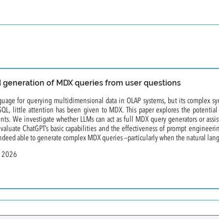
 generation of MDX queries from user questions
uage for querying multidimensional data in OLAP systems, but its complex synt
SQL, little attention has been given to MDX. This paper explores the potential
ts. We investigate whether LLMs can act as full MDX query generators or assista
evaluate ChatGPT’s basic capabilities and the effectiveness of prompt enginee
indeed able to generate complex MDX queries —particularly when the natural lang
n 2026
 individual behavioural responses to a nutritional challen