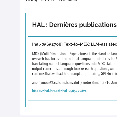
HAL : Dernières publications
[hal-05652708] Text-to-MDX: LLM-assisted
MDX (MultiDimensional Expressions) is the standard lang
research has focused on natural language interfaces for 
translating natural language questions into MDX statemen
output correctness. Through four research questions, we 
confirms that, with ad-hoc prompt engineering, GPT-4o is 
ano.nymous@ccsd.cnrs.fr.invalid (Sandro Bimonte) 10 Ju
https://hal.inrae.fr/hal-05652708v1
[hal-05700684] Quantification of group and