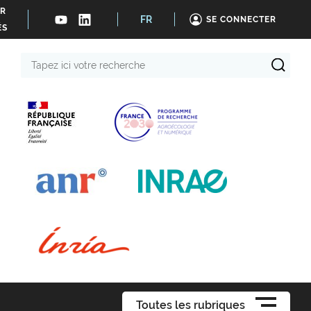
ER
FR
SE CONNECTER
ÉS
Tapez
ici
votre
recherche
Toutes les rubriques