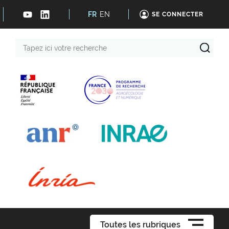
FR
EN
SE CONNECTER
Tapez
ici
votre
recherche
Toutes les rubriques