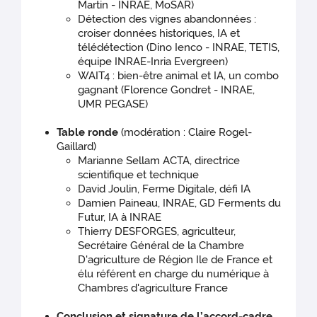
Martin - INRAE, MoSAR)
Détection des vignes abandonnées :
croiser données historiques, IA et
télédétection (Dino Ienco - INRAE, TETIS,
équipe INRAE-Inria Evergreen)
WAIT4 : bien-être animal et IA, un combo
gagnant (Florence Gondret - INRAE,
UMR PEGASE)
Table ronde
(modération : Claire Rogel-
Gaillard)
Marianne Sellam ACTA, directrice
scientifique et technique
David Joulin, Ferme Digitale, défi IA
Damien Paineau, INRAE, GD Ferments du
Futur, IA à INRAE
Thierry DESFORGES, agriculteur,
Secrétaire Général de la Chambre
D'agriculture de Région Ile de France et
élu référent en charge du numérique à
Chambres d'agriculture France
Conclusion et signature de l’accord-cadre