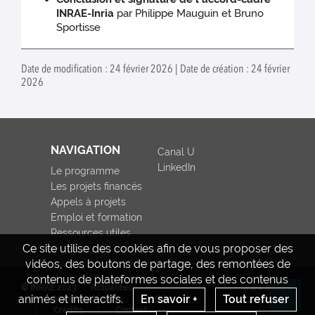
INRAE-Inria
par Philippe Mauguin et Bruno
Sportisse
Date de modification : 24 février 2026 | Date de création : 24 février
2026
NAVIGATION
Canal U
LinkedIn
Le programme
Les projets financés
Appels à projets
Emploi et formation
Ressources utiles
Ce site utilise des cookies afin de vous proposer des
vidéos, des boutons de partage, des remontées de
contenus de plateformes sociales et des contenus
© INRAE 2023
Actualités
www.inrae.fr
animés et interactifs.
En savoir +
Tout refuser
Mentions légales
CGU
Re
Crédits
Contact