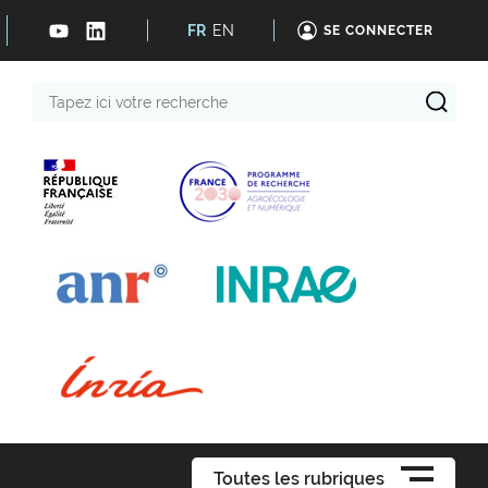
FR
EN
SE CONNECTER
Tapez
ici
votre
recherche
Toutes les rubriques