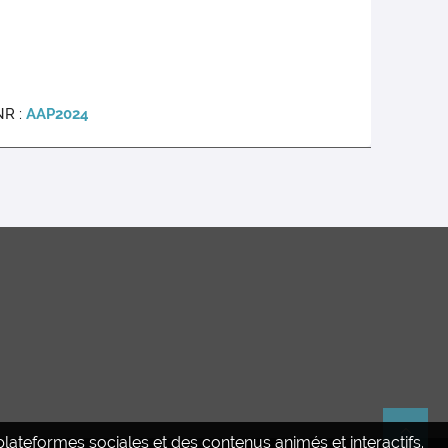
NR :
A
AP2024
ateformes sociales et des contenus animés et interactifs.