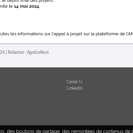
 le dépôt final des projets ;
mite le
14 mai 2024.
tes les informations sur l'appel à projet sur la plateforme de l'A
2024 | Rédaction : AgroEcoNum
Canal U
LinkedIn
déos, des boutons de partage, des remontées de contenus de pl